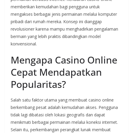
memberikan kemudahan bagi pengguna untuk
mengakses berbagai jenis permainan melalui komputer
pribadi dari rumah mereka. Konsep ini dianggap
revolusioner karena mampu menghadirkan pengalaman
bermain yang lebih praktis dibandingkan model
konvensional.
Mengapa Casino Online
Cepat Mendapatkan
Popularitas?
Salah satu faktor utama yang membuat casino online
berkembang pesat adalah kemudahan akses. Pengguna
tidak lagi dibatasi oleh lokasi geografis dan dapat
menikmati berbagai permainan melalui koneksi internet.
Selain itu, perkembangan perangkat lunak membuat