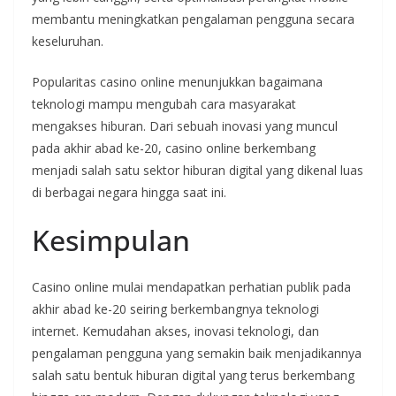
membantu meningkatkan pengalaman pengguna secara
keseluruhan.
Popularitas casino online menunjukkan bagaimana
teknologi mampu mengubah cara masyarakat
mengakses hiburan. Dari sebuah inovasi yang muncul
pada akhir abad ke-20, casino online berkembang
menjadi salah satu sektor hiburan digital yang dikenal luas
di berbagai negara hingga saat ini.
Kesimpulan
Casino online mulai mendapatkan perhatian publik pada
akhir abad ke-20 seiring berkembangnya teknologi
internet. Kemudahan akses, inovasi teknologi, dan
pengalaman pengguna yang semakin baik menjadikannya
salah satu bentuk hiburan digital yang terus berkembang