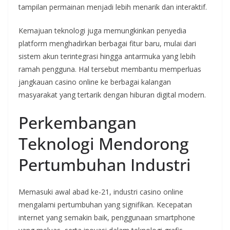
tampilan permainan menjadi lebih menarik dan interaktif.
Kemajuan teknologi juga memungkinkan penyedia
platform menghadirkan berbagai fitur baru, mulai dari
sistem akun terintegrasi hingga antarmuka yang lebih
ramah pengguna. Hal tersebut membantu memperluas
jangkauan casino online ke berbagai kalangan
masyarakat yang tertarik dengan hiburan digital modern.
Perkembangan
Teknologi Mendorong
Pertumbuhan Industri
Memasuki awal abad ke-21, industri casino online
mengalami pertumbuhan yang signifikan. Kecepatan
internet yang semakin baik, penggunaan smartphone