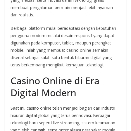
yang meluas, serta inovasi dalam teknologi grafis
membuat pengalaman bermain menjadi lebih nyaman
dan realistis.
Berbagai platform mulai beradaptasi dengan kebutuhan
pengguna modern melalui desain responsif yang dapat
digunakan pada komputer, tablet, maupun perangkat
mobile. Inilah yang membuat casino online semakin
dikenal sebagai salah satu bentuk hiburan digital yang
terus berkembang mengikuti kemajuan teknologi.
Casino Online di Era
Digital Modern
Saat ini, casino online telah menjadi bagian dari industri
hiburan digital global yang terus berinovasi. Berbagai
teknologi baru seperti live streaming, sistem keamanan
yang lebih canggih, serta optimalisasi perangkat mobile